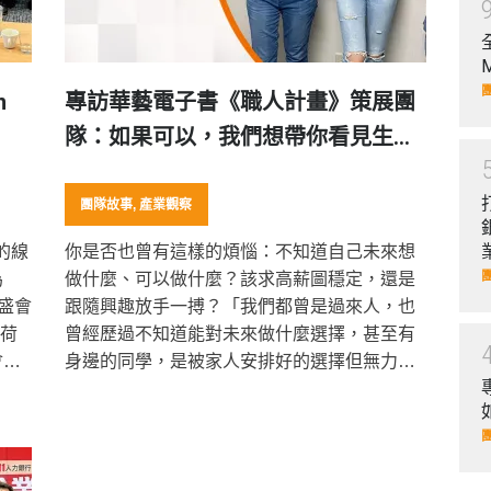
n
專訪華藝電子書《職人計畫》策展團
隊：如果可以，我們想帶你看見生命
的火花！
團隊故事
,
產業觀察
的線
你是否也曾有這樣的煩惱：不知道自己未來想
為
做什麼、可以做什麼？該求高薪圖穩定，還是
度盛會
跟隨興趣放手一搏？「我們都曾是過來人，也
在荷
曾經歷過不知道能對未來做什麼選擇，甚至有
會議
身邊的同學，是被家人安排好的選擇但無力反
解近
駁，因為他根本不知道自己能有哪些選項！」
討論
iRead eBooks華藝電子書《職人計畫》策展團
流創
隊的周以婷這樣說。 iRead…