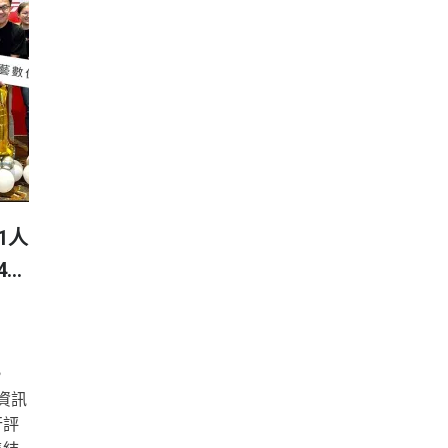
1人
4幸
，
資訊
行評