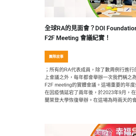
全球RA的見面會？DOI Foundatio
F2F Meeting 會議紀實！
團隊故事
；所有的RA代表成員，除了數周例行進行
上會議之外，每年都會舉辦一次我們稱之
F2F meeting的實體會議。這場重要的年
在因疫情延宕了兩年後，於2023年9月，
蘭萊登大學恢復舉辦。在這場為時兩天的
中，所有RA互相更新近況與服務進展、了
一年新會員們對永續識別碼的需求、發想
接下來基金會的發展政策、也透過當面交
造更多跨地區跨領域的合作。