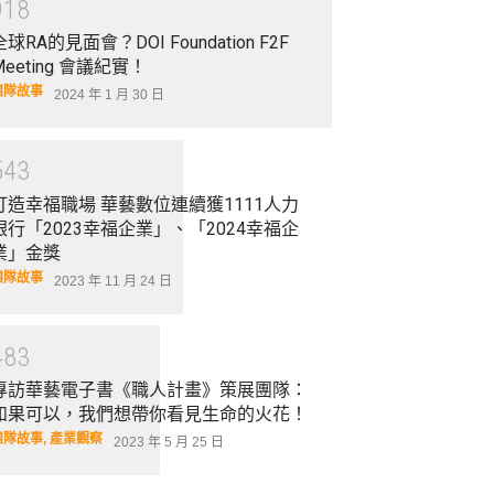
9
1
8
全球RA的見面會？DOI Foundation F2F
Meeting 會議紀實！
團隊故事
2024 年 1 月 30 日
5
4
3
打造幸福職場 華藝數位連續獲1111人力
銀行「2023幸福企業」、「2024幸福企
業」金獎
團隊故事
2023 年 11 月 24 日
4
8
3
專訪華藝電子書《職人計畫》策展團隊：
如果可以，我們想帶你看見生命的火花！
團隊故事
,
產業觀察
2023 年 5 月 25 日