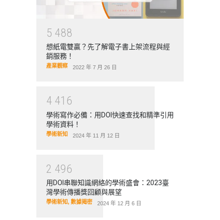
5
4
8
8
想紙電雙贏？先了解電子書上架流程與經
銷服務！
產業觀察
2022 年 7 月 26 日
4
4
1
6
學術寫作必備：用DOI快速查找和精準引用
學術資料！
學術新知
2024 年 11 月 12 日
2
4
9
6
用DOI串聯知識網絡的學術盛會：2023臺
灣學術傳播獎回顧與展望
學術新知
,
數據揭密
2024 年 12 月 6 日