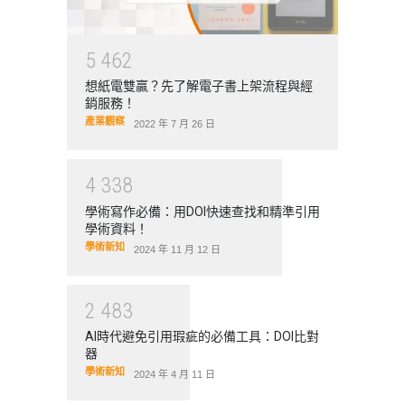
5
4
6
2
想紙電雙贏？先了解電子書上架流程與經
銷服務！
產業觀察
2022 年 7 月 26 日
4
3
3
8
學術寫作必備：用DOI快速查找和精準引用
學術資料！
學術新知
2024 年 11 月 12 日
2
4
8
3
AI時代避免引用瑕疵的必備工具：DOI比對
器
學術新知
2024 年 4 月 11 日