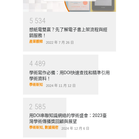
5
5
3
4
想紙電雙贏？先了解電子書上架流程與經
銷服務！
產業觀察
2022 年 7 月 26 日
4
4
8
9
學術寫作必備：用DOI快速查找和精準引用
學術資料！
學術新知
2024 年 11 月 12 日
2
5
8
5
用DOI串聯知識網絡的學術盛會：2023臺
灣學術傳播獎回顧與展望
學術新知
,
數據揭密
2024 年 12 月 6 日