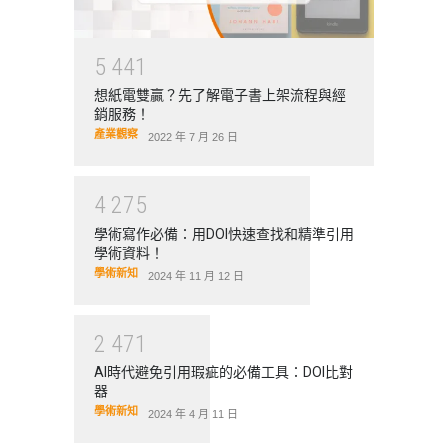
5
4
4
1
想紙電雙贏？先了解電子書上架流程與經
銷服務！
產業觀察
2022 年 7 月 26 日
4
2
7
5
學術寫作必備：用DOI快速查找和精準引用
學術資料！
學術新知
2024 年 11 月 12 日
2
4
7
1
AI時代避免引用瑕疵的必備工具：DOI比對
器
學術新知
2024 年 4 月 11 日