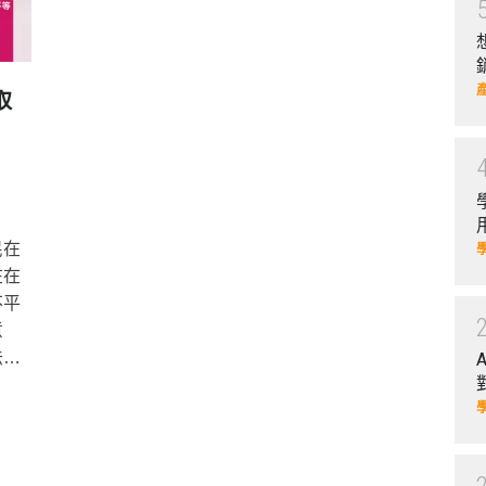
取
民在
在在
不平
意
法規
以及
榮的