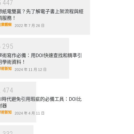
5
4
4
7
想紙電雙贏？先了解電子書上架流程與經
銷服務！
產業觀察
2022 年 7 月 26 日
4
2
9
5
學術寫作必備：用DOI快速查找和精準引
用學術資料！
學術新知
2024 年 11 月 12 日
2
4
7
4
AI時代避免引用瑕疵的必備工具：DOI比
對器
學術新知
2024 年 4 月 11 日