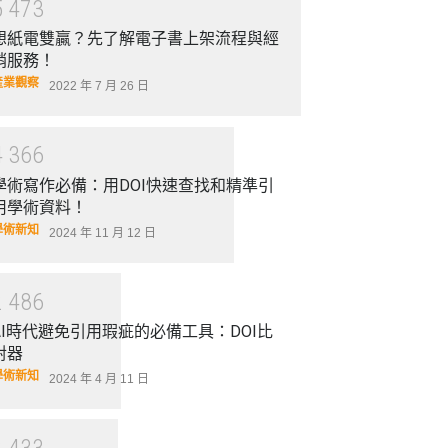
5
4
7
3
想紙電雙贏？先了解電子書上架流程與經
銷服務！
產業觀察
2022 年 7 月 26 日
4
3
6
6
學術寫作必備：用DOI快速查找和精準引
用學術資料！
學術新知
2024 年 11 月 12 日
2
4
8
6
AI時代避免引用瑕疵的必備工具：DOI比
對器
學術新知
2024 年 4 月 11 日