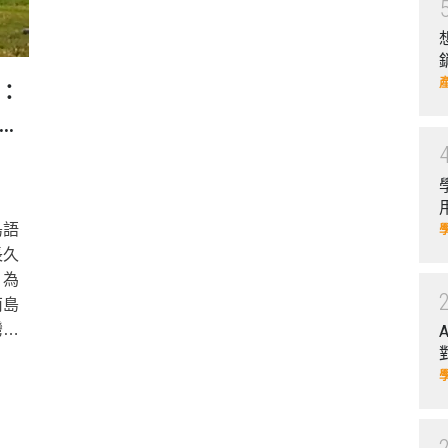
：
去
島語
長久
？為
南島
灣大
世