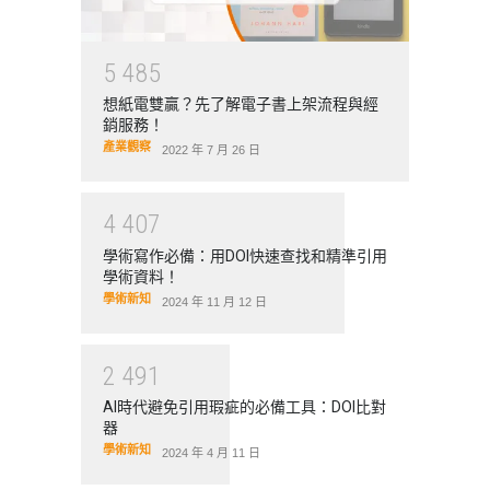
5
4
8
5
想紙電雙贏？先了解電子書上架流程與經
銷服務！
產業觀察
2022 年 7 月 26 日
4
4
0
7
學術寫作必備：用DOI快速查找和精準引用
學術資料！
學術新知
2024 年 11 月 12 日
2
4
9
1
AI時代避免引用瑕疵的必備工具：DOI比對
器
學術新知
2024 年 4 月 11 日