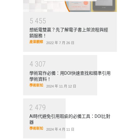
5
4
5
5
想紙電雙贏？先了解電子書上架流程與經
銷服務！
產業觀察
2022 年 7 月 26 日
4
3
0
7
學術寫作必備：用DOI快速查找和精準引用
學術資料！
學術新知
2024 年 11 月 12 日
2
4
7
9
AI時代避免引用瑕疵的必備工具：DOI比對
器
學術新知
2024 年 4 月 11 日