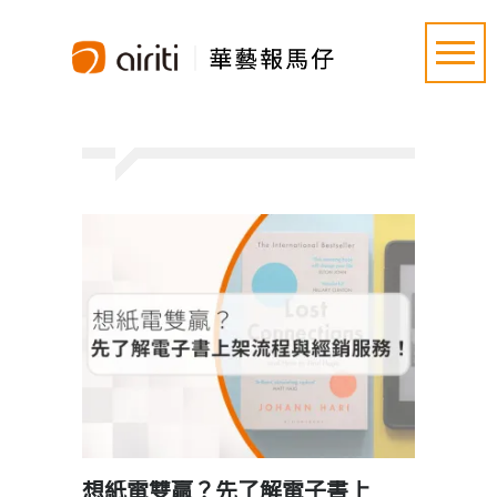
想紙電雙贏？先了解電子書上