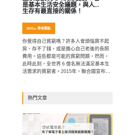
是基本生活安全議題，與人類
生存有最直接的關係！
SDGs
,
學者觀點
你覺得自己貧窮嗎？許多人會煩惱買不起
房、存不了錢，或是擔心自己老後的長照
費用。這些都是可能的貧窮問題，然而，
此時此刻，全世界 6 億名無法滿足基本生
活需求的貧窮者。2015年，聯合國宣布了
「永續發展目標」（Sustainable
Development Goals, SDGs），更將消除
貧窮(No Poverty)，列為SDGs的第一個目
熱門文章
標，主要希望消除世界各地所有人的極端
貧窮，並提升貧窮與弱勢族群的韌性和災
後復原能力，減少他們遭受極端氣候、經
濟、社會和環境衝擊與災害。