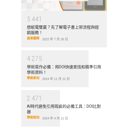
5
4
4
1
想紙電雙贏？先了解電子書上架流程與經
銷服務！
產業觀察
2022 年 7 月 26 日
4
2
7
5
學術寫作必備：用DOI快速查找和精準引用
學術資料！
學術新知
2024 年 11 月 12 日
2
4
7
1
AI時代避免引用瑕疵的必備工具：DOI比對
器
學術新知
2024 年 4 月 11 日