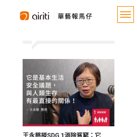
王永慈談SDG 1消除貧窮：它