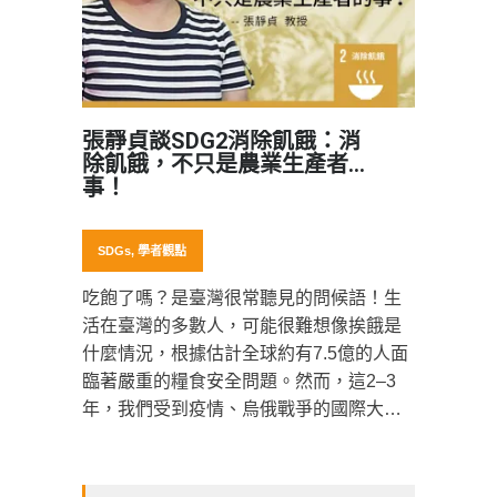
張靜貞談SDG2消除飢餓：消
除飢餓，不只是農業生產者的
事！
SDGs
,
學者觀點
吃飽了嗎？是臺灣很常聽見的問候語！生
活在臺灣的多數人，可能很難想像挨餓是
什麼情況，根據估計全球約有7.5億的人面
臨著嚴重的糧食安全問題。然而，這2–3
年，我們受到疫情、烏俄戰爭的國際大事
影響，或多或少大家都能從新聞、日常物
價中感受到，我們的日常飲食似乎潛藏著
危機？《SDGs主題學者訪談計畫》非常榮