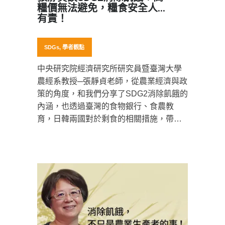
糧價無法避免，糧食安全人人
有責！
SDGs
,
學者觀點
中央研究院經濟研究所研究員暨臺灣大學
農經系教授─張靜貞老師，從農業經濟與政
策的角度，和我們分享了SDG2消除飢餓的
內涵，也透過臺灣的食物銀行、食農教
育，日韓兩國對於剩食的相關措施，帶我
們了解消除飢真正涵蓋的面向。近期的新
聞或是日常物價，相信讓大家都非常有
感，其實讓不少人開始關心起糧食安全的
議題。我們難道真的有糧食安全的問題
嗎？一起來聽聽張靜貞老師的觀察與看
法！