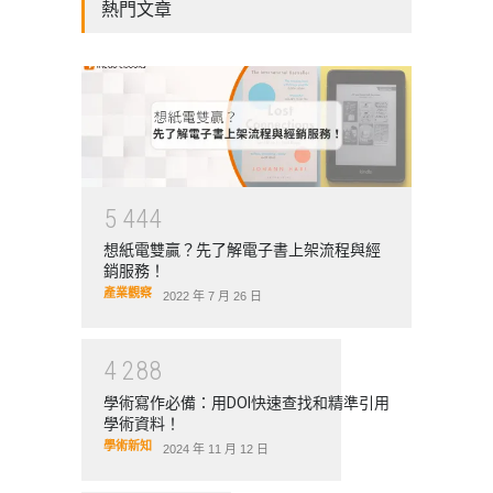
熱門文章
幸能邀請到，中央研究院經濟研究所研究
員，同時亦在臺灣大學農業經濟所任教，
長期關注在農業政策、糧食安全領域的張
靜貞教授，和我們分享他對於SDG2消除飢
餓以及糧食安全的觀察。
5
4
4
4
想紙電雙贏？先了解電子書上架流程與經
銷服務！
產業觀察
2022 年 7 月 26 日
4
2
8
8
學術寫作必備：用DOI快速查找和精準引用
學術資料！
學術新知
2024 年 11 月 12 日