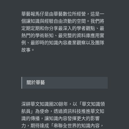
2026 年 5 月 11 日
華藝報馬仔是由華藝數位所經營，這是一
超高齡社會下的長照想像，
黃龍冠：老年生活，不應是
個讓知識與經驗自由流動的空間。我們將
被管理的人生！
定期定期和你分享最深入的學者觀點、最
看見臺灣
2026 年 3 月 18 日
熱門的學術新知、最完整的資料庫應用實
例、最即時的知識內容產業觀察以及團隊
故事。
關於華藝
深耕華文知識圈20餘年，以「華文知識領
航員」為使命，透過資訊科技推進華文知
識的傳播，讓知識內容發揮更大的影響
力，期待達成「串聯全世界的知識內容，