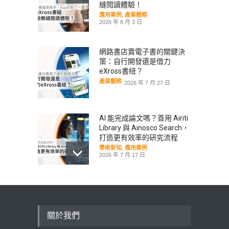
縫閱讀體驗！
應用案例
,
產業觀察
2026 年 8 月 3 日
網路書店賣電子書的關鍵決
策：自行開發還是借力
eXross書紐？
產業觀察
2026 年 7 月 27 日
AI 能完成論文嗎？善用 Airiti
Library 與 Ainosco Search，
打造更有效率的研究流程
學術新知
,
應用案例
2026 年 7 月 17 日
華藝線上圖書館年度報告出
爐：從數據看見社會心理需
求，臺日學術交流再創里程
碑
關於我們
學術新知
,
數據揭密
,
產業觀察