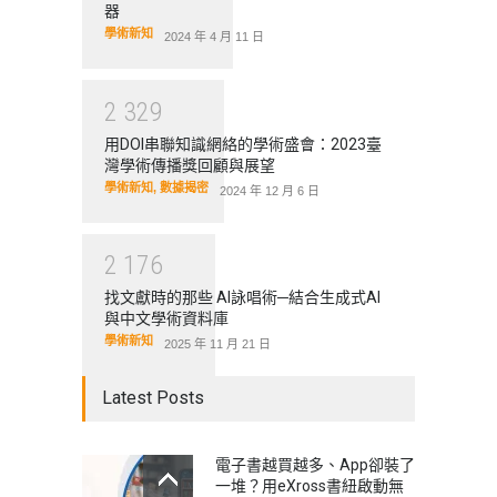
器
學術新知
2024 年 4 月 11 日
2
3
2
9
用DOI串聯知識網絡的學術盛會：2023臺
灣學術傳播獎回顧與展望
學術新知
,
數據揭密
2024 年 12 月 6 日
2
1
7
6
找文獻時的那些 AI詠唱術─結合生成式AI
與中文學術資料庫
學術新知
2025 年 11 月 21 日
Latest Posts
電子書越買越多、App卻裝了
一堆？用eXross書紐啟動無