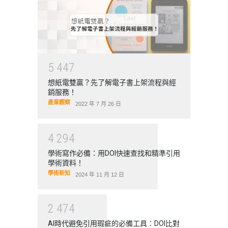
5
4
4
7
想紙電雙贏？先了解電子書上架流程與經
銷服務！
產業觀察
2022 年 7 月 26 日
4
2
9
4
學術寫作必備：用DOI快速查找和精準引用
學術資料！
學術新知
2024 年 11 月 12 日
2
4
7
4
AI時代避免引用瑕疵的必備工具：DOI比對