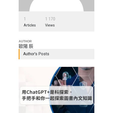
1
1
1
7
0
Articles
Views
AUTHOR
歐陽 辰
Author's Posts