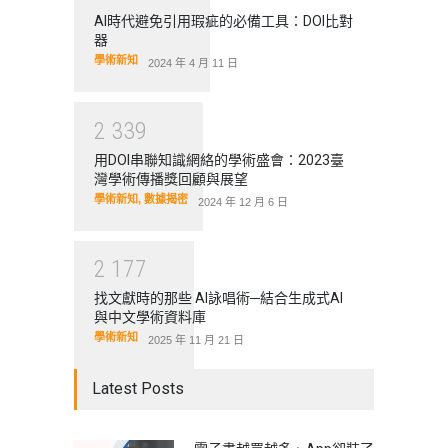
AI時代避免引用瑕疵的必備工具：DOI比對
器
學術新知
2024 年 4 月 11 日
2
3
3
9
用DOI串聯知識網絡的學術盛會：2023臺
灣學術傳播獎回顧與展望
學術新知
,
數據揭密
2024 年 12 月 6 日
2
1
7
7
找文獻時的那些 AI詠唱術─結合生成式AI
與中文學術資料庫
學術新知
2025 年 11 月 21 日
Latest Posts