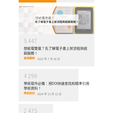
5
4
4
7
想紙電雙贏？先了解電子書上架流程與經
銷服務！
產業觀察
2022 年 7 月 26 日
4
2
9
9
學術寫作必備：用DOI快速查找和精準引用
學術資料！
學術新知
2024 年 11 月 12 日
2
4
7
5