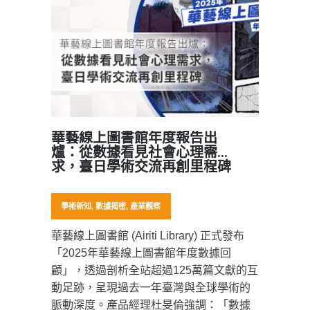
華藝線上圖書館年度報告出
爐：從數據看見社會心理需
求，臺日學術交流再創里程碑
學術新知
,
數據揭密
,
產業觀察
華藝線上圖書館 (Airiti Library) 正式發布
「2025年華藝線上圖書館年度數據回
顧」，透過剖析全站超過125萬篇文獻的互
動足跡，呈現過去一年臺灣與全球學術的
脈動深度。產品經理杜旻倫強調：「數據