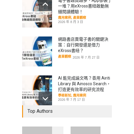
電子書越買越多、App卻裝了
一堆？用eXross書紐啟動無
縫閱讀體驗！
應用案例
,
產業觀察
2026 年 8 月 3 日
網路書店賣電子書的關鍵決
策：自行開發還是借力
eXross書紐？
產業觀察
2026 年 7 月 27 日
AI 能完成論文嗎？善用 Airiti
Library 與 Ainosco Search，
打造更有效率的研究流程
學術新知
,
應用案例
2026 年 7 月 17 日
Top Authors
華藝線上圖書館年度報告出
爐：從數據看見社會心理需
求，臺日學術交流再創里程