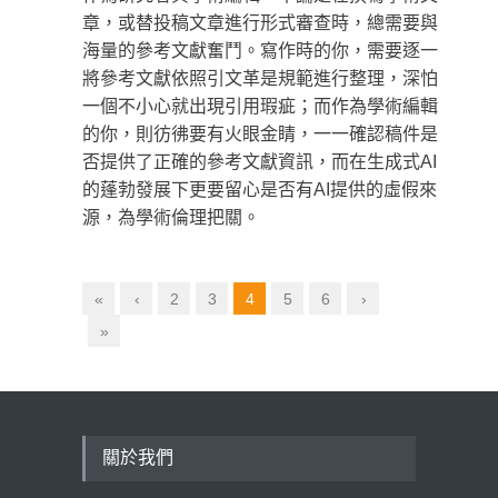
章，或替投稿文章進行形式審查時，總需要與
海量的參考文獻奮鬥。寫作時的你，需要逐一
將參考文獻依照引文革是規範進行整理，深怕
一個不小心就出現引用瑕疵；而作為學術編輯
的你，則彷彿要有火眼金睛，一一確認稿件是
否提供了正確的參考文獻資訊，而在生成式AI
的蓬勃發展下更要留心是否有AI提供的虛假來
源，為學術倫理把關。
«
‹
2
3
4
5
6
›
»
關於我們