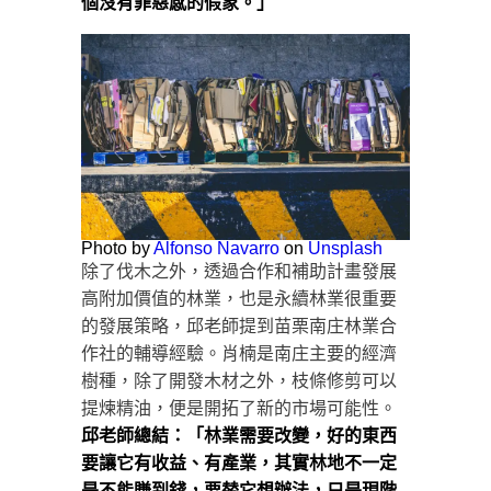
個沒有罪惡感的假象。」
Photo by
Alfonso Navarro
on
Unsplash
除了伐木之外，透過合作和補助計畫發展
高附加價值的林業，也是永續林業很重要
的發展策略，邱老師提到苗栗南庄林業合
作社的輔導經驗。肖楠是南庄主要的經濟
樹種，除了開發木材之外，枝條修剪可以
提煉精油，便是開拓了新的市場可能性。
邱老師總結：「林業需要改變，好的東西
要讓它有收益、有產業，其實林地不一定
是不能賺到錢，要替它想辦法，只是現階