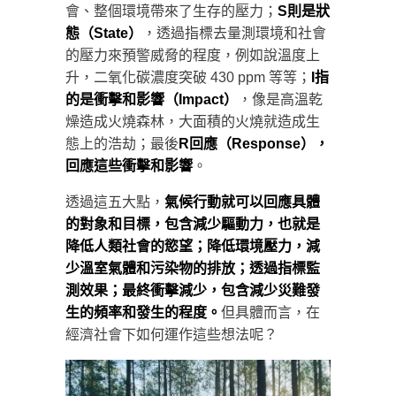
會、整個環境帶來了生存的壓力；
S則是狀
態（State）
，透過指標去量測環境和社會
的壓力來預警威脅的程度，例如說溫度上
升，二氧化碳濃度突破 430 ppm 等等；
I指
的是衝擊和影響（Impact）
，像是高溫乾
燥造成火燒森林，大面積的火燒就造成生
態上的浩劫；最後
R回應（Response），
回應這些衝擊和影響
。
透過這五大點，
氣候行動就可以回應具體
的對象和目標，包含減少驅動力，也就是
降低人類社會的慾望；降低環境壓力，減
少溫室氣體和污染物的排放；透過指標監
測效果；最終衝擊減少，包含減少災難發
生的頻率和發生的程度。
但具體而言，在
經濟社會下如何運作這些想法呢？