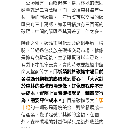
一公頃擁有一百噸儲存，整片林地的總固
碳量就是三百萬噸，而一公頃森林每年生
長十噸的固碳量，一年實際可以交易的碳
匯只有三十萬噸，如果聲稱擁有三百萬的
碳匯，中間的碳匯量其實差了十倍之多。
除此之外，碳匯市場化需要經過手續、檢
驗，並經過包裝放在碳權交易市場，就像
是擁有養雞場後，生了雞蛋可以自己吃，
有剩下才能拿去賣，賣的時候要經過中盤
商大盤商等等。
邱祈榮對於碳權市場目前
各種過分樂觀的膨脹感到憂心：「大家對
於森林的碳權市場想像，好像走程序不需
要成本，實際上買賣碳權就是一種商業行
為，需要評估成本。」
目前碳權最大
自願
市場
的一噸碳是兩塊美金，對於發展成一
個產業，幾乎是微乎其微的金額，在國
外，森林碳權的計劃僅僅只是額外收益的