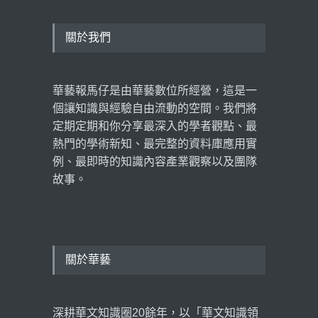
爐：從數據看見社會心理需
求，臺日學術交流再創里程
碑
關於我們
學術新知
,
數據揭密
,
產業觀察
2026 年 5 月 11 日
華藝報馬仔是由華藝數位所經營，這是一
超高齡社會下的長照想像，
黃龍冠：老年生活，不應是
個讓知識與經驗自由流動的空間。我們將
被管理的人生！
定期定期和你分享最深入的學者觀點、最
看見臺灣
2026 年 3 月 18 日
熱門的學術新知、最完整的資料庫應用實
例、最即時的知識內容產業觀察以及團隊
故事。
關於華藝
深耕華文知識圈20餘年，以「華文知識領