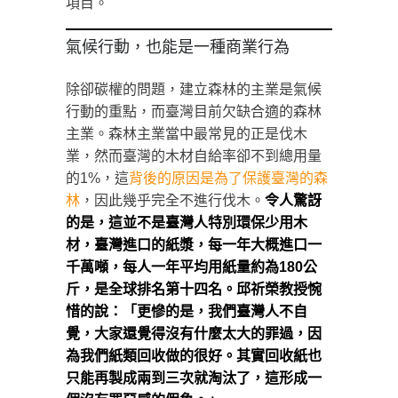
項目。
氣候行動，也能是一種商業行為
除卻碳權的問題，建立森林的主業是氣候
行動的重點，而臺灣目前欠缺合適的森林
主業。森林主業當中最常見的正是伐木
業，然而臺灣的木材自給率卻不到總用量
的1%，這
背後的原因是為了保護臺灣的森
林
，因此幾乎完全不進行伐木。
令人驚訝
的是，這並不是臺灣人特別環保少用木
材，臺灣進口的紙漿，每一年大概進口一
千萬噸，每人一年平均用紙量約為180公
斤，是全球排名第十四名。邱祈榮教授惋
惜的說：「更慘的是，我們臺灣人不自
覺，大家還覺得沒有什麼太大的罪過，因
為我們紙類回收做的很好。其實回收紙也
只能再製成兩到三次就淘汰了，這形成一