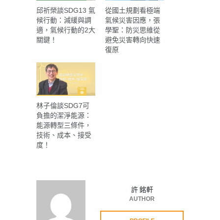
邱祈榮談SDG13 氣
從國土規劃看極端
候行動：減緩與調
氣候災害因應，張
適，氣候行動的2大
學聖：防災思維從
關鍵！
避免災害轉向快速
復原
林子倫談SDG7可
負擔的潔淨能源：
能源轉型三條件，
技術、成本、接受
度！
許 銘軒
AUTHOR