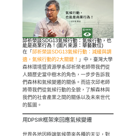
邱祈榮談SDG13氣候行動：氣候行動，也
能是商業行為！(圖片來源：華藝數位)
在「
邱祈榮談SDG13氣候行
動：減緩與調
適，氣候行動的2大關鍵！
」中，臺灣大學
森林環境暨資源學系邱祈榮老師帶我們從
人類歷史當中樹木的角色，一步步告訴我
們森林和氣候變遷的關係。而這次邱老師
將帶我們從氣候行動的全貌，了解森林與
我們的社會產業之間的關係以及未來世代
的藍圖。
用DPSIR框架來回應氣候變遷
世界各地因極端氣候帶來各種的天災，對