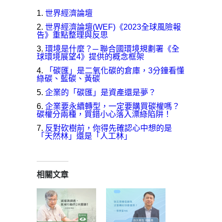
世界經濟論壇
世界經濟論壇(WEF)《2023全球風險報
告》重點整理與反思
環境是什麼？─ 聯合國環境規劃署《全
球環境展望4》提供的概念框架
「碳匯」是二氧化碳的倉庫，3分鐘看懂
綠碳、藍碳、黃碳
企業的「碳匯」是資產還是夢？
企業要永續轉型，一定要購買碳權嗎？
碳權分兩種，買錯小心落入漂綠陷阱！
反對砍樹前，你得先確認心中想的是
「天然林」還是「人工林」
相關文章