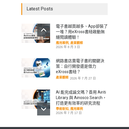
Latest Posts
電子書越買越多、App卻裝了
一堆？用eXross書紐啟動無
縫閱讀體驗！
應用案例
,
產業觀察
2026 年 8 月 3 日
網路書店賣電子書的關鍵決
策：自行開發還是借力
eXross書紐？
產業觀察
2026 年 7 月 27 日
AI 能完成論文嗎？善用 Airiti
Library 與 Ainosco Search，
打造更有效率的研究流程
學術新知
,
應用案例
2026 年 7 月 17 日
華藝線上圖書館年度報告出