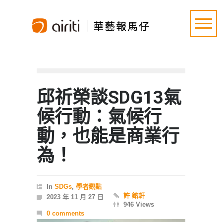
邱祈榮談SDG13氣
候行動：氣候行
動，也能是商業行
為！
In
SDGs
,
學者觀點
許 銘軒
2023 年 11 月 27 日
946 Views
0 comments