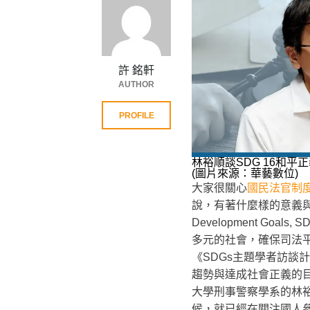
許 銘軒
AUTHOR
PROFILE
林裕順談SDG 16和
(圖片來源：華藝數位)
大家很關心
國民法官制
說，有著什麼樣的意義與貢獻
Development Goa
多元的社會，確保司法
《SDGs主題學者訪談
趨勢與達成社會正義的
大學刑事警察學系的林
候，就已經在關注國人