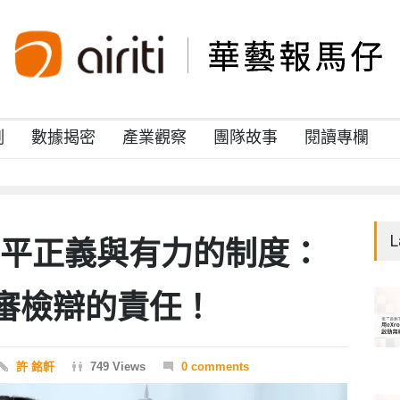
例
數據揭密
產業觀察
團隊故事
閱讀專欄
L
6和平正義與有力的制度：
審檢辯的責任！
許 銘軒
749 Views
0 comments