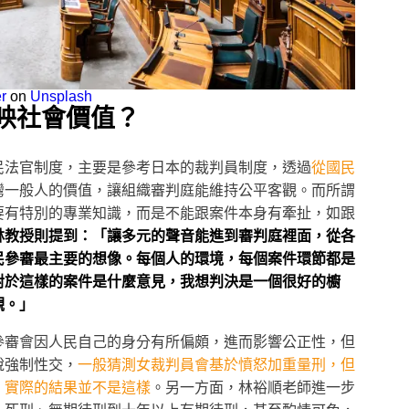
r
on
Unsplash
映社會價值？
民法官制度，主要是參考日本的裁判員制度，透過
從國民
灣一般人的價值，讓組織審判庭能維持公平客觀。而所謂
要有特別的專業知識，而是不能跟案件本身有牽扯，如跟
林教授則提到：「讓多元的聲音能進到審判庭裡面，從各
民參審最主要的想像。每個人的環境，每個案件環節都是
對於這樣的案件是什麼意見，我想判決是一個很好的櫥
觀。」
參審會因人民自己的身分有所偏頗，進而影響公正性，但
說強制性交，
一般猜測女裁判員會基於憤怒加重量刑，但
，實際的結果並不是這樣
。另一方面，林裕順老師進一步