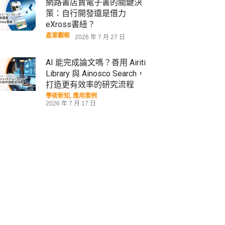
網路書店賣電子書的關鍵決
策：自行開發還是借力
eXross書紐？
產業觀察
2026 年 7 月 27 日
AI 能完成論文嗎？善用 Airiti
Library 與 Ainosco Search，
打造更有效率的研究流程
學術新知
,
應用案例
2026 年 7 月 17 日
華藝線上圖書館年度報告出
爐：從數據看見社會心理需
求，臺日學術交流再創里程碑
學術新知
,
數據揭密
,
產業觀察
2026 年 5 月 11 日
超高齡社會下的長照想像，黃
龍冠：老年生活，不應是被管
理的人生！