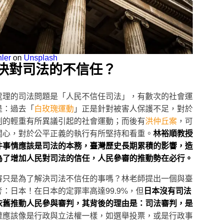
ler
on
Unsplash
決對司法的不信任？
處理的司法問題是「人民不信任司法」，有數次的社會運
是：過去「
白玫瑰運動
」正是針對被害人保護不足，對於
刑的輕重有所異議引起的社會運動；而後有
洪仲丘案
，可
關心，對於公平正義的執行有所堅持和看重。
林裕順教授
件事情應該是司法的本務，臺灣歷史長期累積的影響，造
為了增加人民對司法的信任，人民參審的推動勢在必行。
審只是為了解決司法不信任的事嗎？林老師提出一個與臺
：日本！在日本的定罪率高達99.9%，但
日本沒有司法
依舊推動人民參與審判，其背後的理由是：司法審判，是
權應該像是行政與立法權一樣，如選舉投票，或是行政事