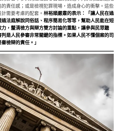
高的責任感；或是檢視犯罪現場，造成身心的衝擊。這些
設計需要考慮的配套。
林裕順嚴肅的表示：「讓人民在過
透過法庭解說同俗話、程序簡易化等等，幫助人民能在短
效力，釐清檢方與辯方雙方討論的重點，讓參與民眾聽
審判是人民參審非常關鍵的指標。如果人民不懂個案的司
是審檢辯的責任。」