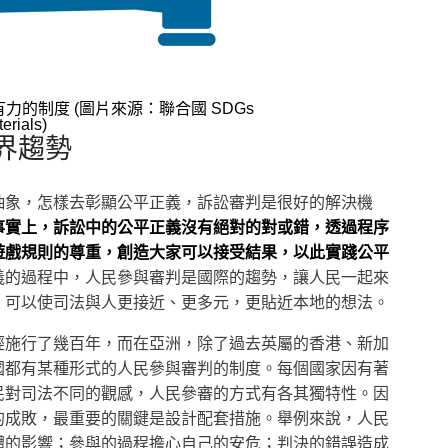
有力的制度 (圖片來源：聯合國 SDGs
erials)
界趨勢
抽象，怎樣去彰顯公平正義，訴訟審判是很好的解決機
事實上，訴訟中的公平正義沒有絕對的對或錯，透過程序
遊戲規則的尊重，創造大家可以接受結果，以此實踐公平
義的過程中，人民參與審判是國際的趨勢，讓人民一起來
，可以使司法與人更接近、更多元，更貼近本地的想法。
經施行了幾百年，而在亞洲，除了過去英屬的香港、新加
國都有某種形式的人民參與審判的制度。每個國家因有著
民對司法不同的觀感，人民參審的方式有各其獨特性。因
的成敗，最重要的關鍵是設計配套措施。舉例來說，人民
體的影響；參與的過程擔心自己的安危；判決的錯誤造成