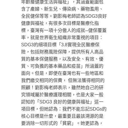
年齡層健康生活與福祉」，其涵蓋範圍包
含了產婦、新生兒、傳染病、藥物濫用、
全民健保等等。劉影梅老師認為SDG3良好
健康與福祉，有很多次目標是醫療化指
標，臺灣有一項十分傲人的成就─健保覆蓋
率，就是世界衛生組織非常重視的項目：
SDG3的細項目標「3.8實現全民醫療保
險，包括財務風險保障，提供所有人高品
質的基本保健服務，以及安全、有效、優
質、可負擔的基本藥品和疫苗」所涵蓋的
面向。但是，即便在臺灣也有一些地區和
我們繳交相同的保費， 但無法獲得相同的
照顧！劉影梅老師表示，雖然她自己的研
究領域屬於醫療護理相關，也是大家一般
認知的「SDG3 良好的健康與福祉」這一
項目標，但她認為：我們不能忘記SDGs的
核心目標是什麼，最重要且最該溯源的是
要消除一切形式的「貧窮」。她更認為，