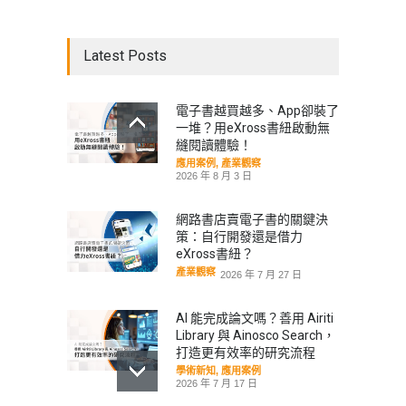
Latest Posts
電子書越買越多、App卻裝了
一堆？用eXross書紐啟動無
縫閱讀體驗！
應用案例
,
產業觀察
2026 年 8 月 3 日
網路書店賣電子書的關鍵決
策：自行開發還是借力
eXross書紐？
產業觀察
2026 年 7 月 27 日
AI 能完成論文嗎？善用 Airiti
Library 與 Ainosco Search，
打造更有效率的研究流程
學術新知
,
應用案例
2026 年 7 月 17 日