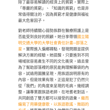
除了最容易解讀的經濟上的貧窮，實際上
「尊嚴的貧窮」、「知識的貧窮」也是非
常值得關注的，因為貧窮才是健康與福祉
最大危害因子。
劉老師持續關心弱勢族群在醫療照護上是
否能受到良好的照顧。她分享帶領
國立陽
明交通大學的大學社會責任計畫─部落之
星
，實際進入偏鄉蹲點，發現問題並提供
解決方案的經驗。她提醒，只要進到不同
場域就容易產生不同的文化衝突，過去曾
為了幫助部落裡的原民能夠理解藥袋的內
容，試過用圖騰呈現、用族語說明原有的
內容，但是效果有限，正這是犯了仍然只
從「我們」的角度來呈現的毛病。幾經調
整，讓專業跟族語老師、在地耆老對話，
共同創造了雙方都可以接受的語𢑥，
繼而
編寫了用藥健康歌，以族語歌謠、舞蹈的