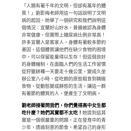
「人類有著千年的文明，但卻有萬年的體
質！」劉影梅老師用這一句話說明了文明
病的起因，她舉了一個研究和我們說明這
個情況：宜蘭好山好水，普遍被認為身體
非常健康，但實際上糖尿病比例非常高！
許多宜蘭人是客家人，身體有著較多節約
基因，這個體質讓他們在缺少食物的困境
中，可以保留能量得以生存！但這個良好
的身體機制，在面臨人們的生活工作習慣
從狩獵耕種一天要走十幾公里，變成久坐
辦公室八小時，從吃飽的原態粗食到精緻
食物，從動態變成靜態的生活，讓這一群
有著節約體質的人，便產生了文明病。
劉老師接著問我們，你們覺得高中女生都
吃什麼？她們其實都不太吃！
她提到這其
實是一個很嚴重的問題，正在發育中的青
少年，透過刻意的節食，希望自己的身形