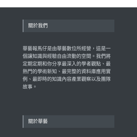
華藝線上圖書館年度報告出
爐：從數據看見社會心理需
求，臺日學術交流再創里程
碑
關於我們
學術新知
,
數據揭密
,
產業觀察
2026 年 5 月 11 日
華藝報馬仔是由華藝數位所經營，這是一
超高齡社會下的長照想像，
黃龍冠：老年生活，不應是
個讓知識與經驗自由流動的空間。我們將
被管理的人生！
定期定期和你分享最深入的學者觀點、最
看見臺灣
2026 年 3 月 18 日
熱門的學術新知、最完整的資料庫應用實
例、最即時的知識內容產業觀察以及團隊
故事。
關於華藝