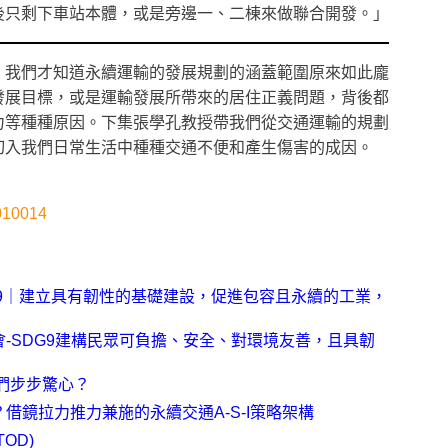
後只剩下車站本體，或是旁邊一、二棟來做聯合開發。」
，我們才知道永續運輸的發展規劃的涵蓋範圍原來如此龐
發展目標，或是運輸發展所帶來的居住正義問題，背後都
力等種種原因。下集張學孔教授帶我們從交通運輸的規劃
切入我們日常生活中種種交通不便和產生傷害的成因。
010014
目標9｜建立具有韌性的基礎建設，促進包容且永續的工業，
-SDG9建構民眾可負擔、安全、對環境友善，且具韌
們步步驚心？
借鏡拉力推力兼施的永續交通A-S-I策略架構
OD)