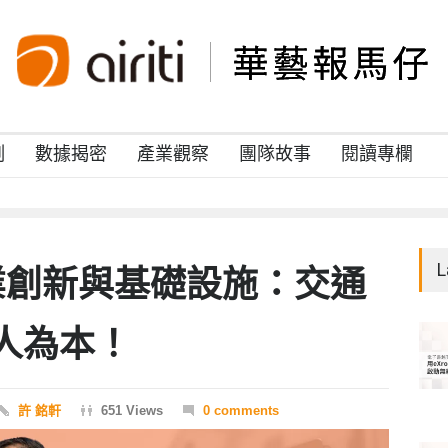
例
數據揭密
產業觀察
團隊故事
閱讀專欄
L
業創新與基礎設施：交通
人為本！
許 銘軒
651 Views
0 comments