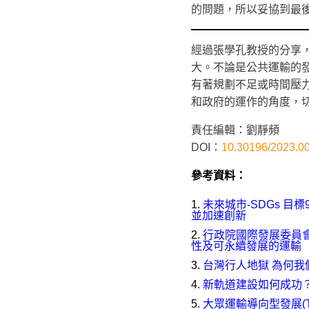
的問題，所以妥協到最
經過張學孔教授的分享
大。不論是公共運輸的
有著規劃不足或時間壓
和政府的運作的角度，
責任編輯：劉靜頻
DOI：
10.30196/2023.0
參考資料：
未來城市-SDGs 
並加速創新
行政院國際發展委員會
性及可永續發展的運輸
台灣行人地獄 為何我
新軌道建設如何成功？
大眾運輸導向型發展(T