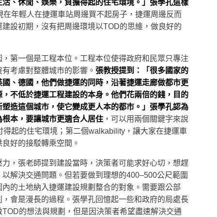
生活、休閒、娛樂，負擔得起的住宅環境。」張學孔這樣
現在年輕人在捷運車站周邊買不起房子，捷運周邊反而
運建設初期，沒有把周邊環境以TOD的思維，做良好的
因，第一個是工程本位。工程本位使得政府和民眾只專注
沒有考慮對整體城市的影響。
張教授提到：「很多國家的
英國、德國，他們做捷運的同時，沿著捷運走廊做都市更
源，不低於捷運工程建設的本身。他們花兩倍的錢，目的
新塑造這個城市，使它變成更人本的都市。」張學孔認為
為根本，要讓城市更適合人居住
，可以用兩個關鍵字來說
，可支付得起的住宅環境；第二個walkability，讓大家在捷運車
供良好的接駁轉乘空間。
壓力，張老師提到建設當時，決策者可能求好心切，想趕
以解決交通問題。但若要做到理想的400–500公尺範圍
圍內的土地納入捷運建設規劃整合的對象。需要跟公部
判，會是漫長的過程。張學孔回憶起一些和政府的局處長
做TOD的想法與規劃，但是因決策者希望盡速解決交通