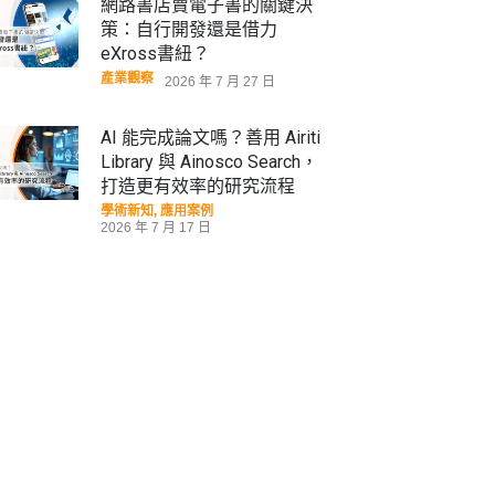
網路書店賣電子書的關鍵決
策：自行開發還是借力
eXross書紐？
產業觀察
2026 年 7 月 27 日
AI 能完成論文嗎？善用 Airiti
Library 與 Ainosco Search，
打造更有效率的研究流程
學術新知
,
應用案例
2026 年 7 月 17 日
華藝線上圖書館年度報告出
爐：從數據看見社會心理需
求，臺日學術交流再創里程碑
學術新知
,
數據揭密
,
產業觀察
2026 年 5 月 11 日
超高齡社會下的長照想像，黃
龍冠：老年生活，不應是被管
理的人生！