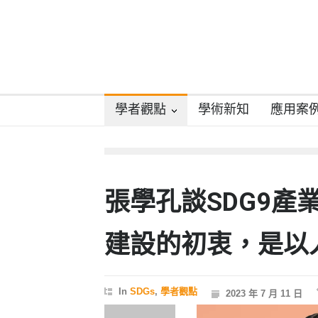
學者觀點
學術新知
應用案
張學孔談SDG9產
建設的初衷，是以
In
SDGs
,
學者觀點
2023 年 7 月 11 日