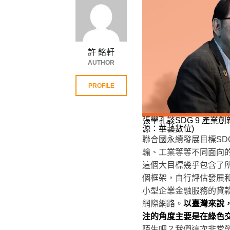
許 銘軒
AUTHOR
PROFILE
張學孔談SDG 9 產
源：華藝數位)
聯合國永續發展目標SD
輸、工業等等不同面向的
這個大目標幾乎包含了
個框架，自行評估發展
小型企業金融服務的貸
網際網路。
以臺灣來說
注的角度主要是在綠色
陌生吧？我們這次非常