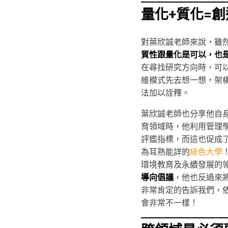
量化+質化=
對葉欣誠老師來說，雖
質性跟量化是可以，也
在尋找研究方向時，可
維模式先去想一想，架
法加以詮釋。
葉欣誠老師也分享他自
育領域時，他利用管理
評鑑指標，而這也促成了
為耳熟能詳的
綠色大學
環境教育及永續發展的
導向倡議
，他也反過來
非常肯定的告訴我們，
會非常不一樣！