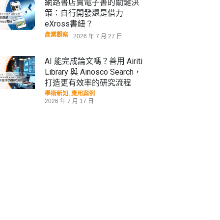
網路書店賣電子書的關鍵決
策：自行開發還是借力
eXross書紐？
產業觀察
2026 年 7 月 27 日
AI 能完成論文嗎？善用 Airiti
Library 與 Ainosco Search，
打造更有效率的研究流程
學術新知
,
應用案例
2026 年 7 月 17 日
華藝線上圖書館年度報告出
爐：從數據看見社會心理需
求，臺日學術交流再創里程碑
學術新知
,
數據揭密
,
產業觀察
2026 年 5 月 11 日
超高齡社會下的長照想像，黃
龍冠：老年生活，不應是被管
理的人生！