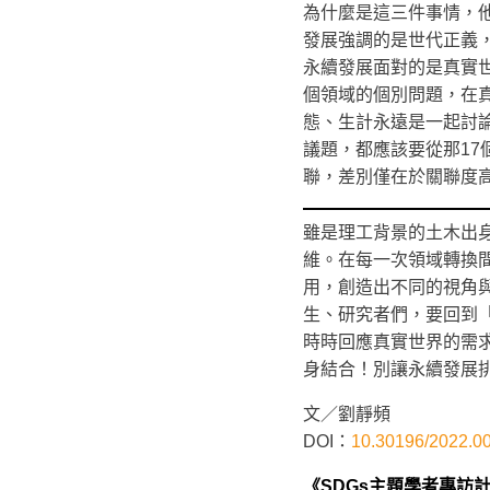
為什麼是這三件事情，
發展強調的是世代正義
永續發展面對的是真實
個領域的個別問題，在
態、生計永遠是一起討
議題，都應該要從那1
聯，差別僅在於關聯度
雖是理工背景的土木出
維。在每一次領域轉換
用，創造出不同的視角與
生、研究者們，要回到
時時回應真實世界的需
身結合！別讓永續發展
文／劉靜頻
DOI：
10.30196/2022.0
《SDGs主題學者專訪計劃》