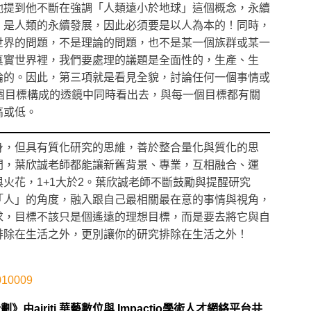
他提到他不斷在強調「人類遠小於地球」這個概念，永續
，是人類的永續發展，因此必須要是以人為本的！同時，
世界的問題，不是理論的問題，也不是某一個族群或某一
真實世界裡，我們要處理的議題是全面性的，生產、生
論的。因此，第三項就是看見全貌，討論任何一個事情或
7個目標構成的透鏡中同時看出去，與每一個目標都有關
高或低。
身，但具有質化研究的思維，善於整合量化與質化的思
間，葉欣誠老師都能讓新舊背景、專業，互相融合、運
火花，1+1大於2。葉欣誠老師不斷鼓勵與提醒研究
「人」的角度，融入跟自己最相關最在意的事情與視角，
求，目標不該只是個遙遠的理想目標，而是要去將它與自
排除在生活之外，更別讓你的研究排除在生活之外！
010009
由airiti 華藝數位與 Impactio學術人才網絡平台共