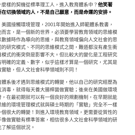
什麼樣的契機從標準理工人，進入教育體系中？
他笑著
斷在切換領域的人，不是自己願意，而是命運的安排。
美國接觸環境管理，2001年開始進入師範體系教書，
他而言，是一個新的世界，必須要學習教育領域的思維模
以數據時作為導向的思維，與教育領域偏向人文社會的思
同的研究模式、不同的思維模式之間，難道都沒有產生衝
維模式的衝突倒是影響不大。但比較大的變化是工程研究
有明確的定義、數字，似乎這樣才算是一個研究，尤其是
做實驗，但人文社會科學領域則不同！
育體系後才遇到思維模式的轉變，他以自己的研究經歷為
氧消毒，就得每天養大腸桿菌做實驗；後來在美國做環境
發，在最初期就可以有一個良好的規劃機制，在早期就能
思維的環境管理模式就與碩士時期的「實驗」完全不一樣
一個很大的轉變！到進入環境教育領域，更需要從質性的
不像做實驗有標準答案，相信很多人文社會科學領域的研
能了解這個狀況。