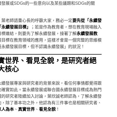
發展或SDGs的一些意向以及某些議題和SDGs的關
，葉老師語重心長的呼籲大家，務必一定
要先從「永續發
「永續發展目標」
；若是作為教育者，想在教育現場融入
目標連結，則要先了解永續發展，接著了解
永續發展教
展目標在教育領域的應用，這樣才會是一個完整的思維模
道永續發展目標，但不認識永續發展」的狀況！
實世界、看見全貌，是研究者絕
大核心
永續發展專家與研究者的背景來說，看任何事情都覺得跟
也確實如此。當永續發展或聯合國永續發展目標成為熱門
域的研究者陸續加入討論，葉欣誠老師認為，了解永續發
功，除了基本功之外，他認為有三件事也是相關研究者、
以人為本
、
真實世界
、
看見全貌
！