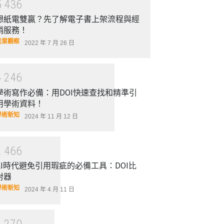
5
4
3
6
想紙電雙贏？先了解電子書上架流程與經
銷服務！
產業觀察
2022 年 7 月 26 日
4
2
4
6
學術寫作必備：用DOI快速查找和精準引
用學術資料！
學術新知
2024 年 11 月 12 日
2
4
6
6
AI時代避免引用瑕疵的必備工具：DOI比
對器
學術新知
2024 年 4 月 11 日