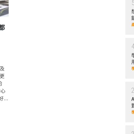
與都
及
更
的
中心
常好的