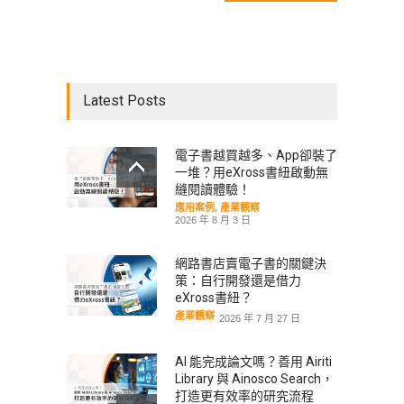
Latest Posts
電子書越買越多、App卻裝了
一堆？用eXross書紐啟動無
縫閱讀體驗！
應用案例
,
產業觀察
2026 年 8 月 3 日
網路書店賣電子書的關鍵決
策：自行開發還是借力
eXross書紐？
產業觀察
2026 年 7 月 27 日
AI 能完成論文嗎？善用 Airiti
Library 與 Ainosco Search，
打造更有效率的研究流程