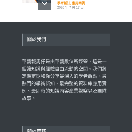
學術新知
,
應用案例
2026 年 7 月 17 日
華藝線上圖書館年度報告出
爐：從數據看見社會心理需
求，臺日學術交流再創里程
碑
關於我們
學術新知
,
數據揭密
,
產業觀察
2026 年 5 月 11 日
華藝報馬仔是由華藝數位所經營，這是一
超高齡社會下的長照想像，
黃龍冠：老年生活，不應是
個讓知識與經驗自由流動的空間。我們將
被管理的人生！
定期定期和你分享最深入的學者觀點、最
看見臺灣
2026 年 3 月 18 日
熱門的學術新知、最完整的資料庫應用實
例、最即時的知識內容產業觀察以及團隊
故事。
關於華藝