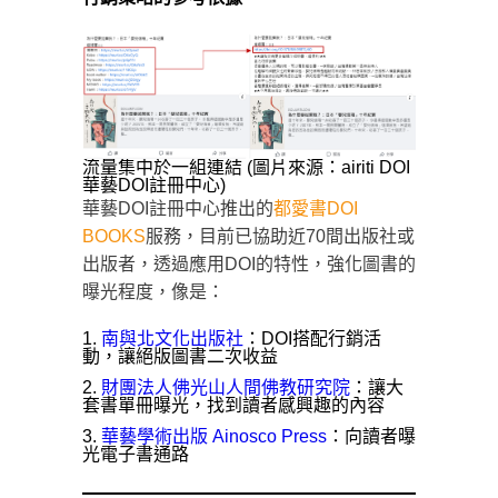
流量集中於一組連結 (圖片來源：airiti DOI
華藝DOI註冊中心)
華藝DOI註冊中心推出的
都愛書DOI
BOOKS
服務，目前已協助近70間出版社或
出版者，透過應用DOI的特性，強化圖書的
曝光程度，像是：
南與北文化出版社
：DOI搭配行銷活
動，讓絕版圖書二次收益
財團法人佛光山人間佛教研究院
：讓大
套書單冊曝光，找到讀者感興趣的內容
華藝學術出版 Ainosco Press
：向讀者曝
光電子書通路