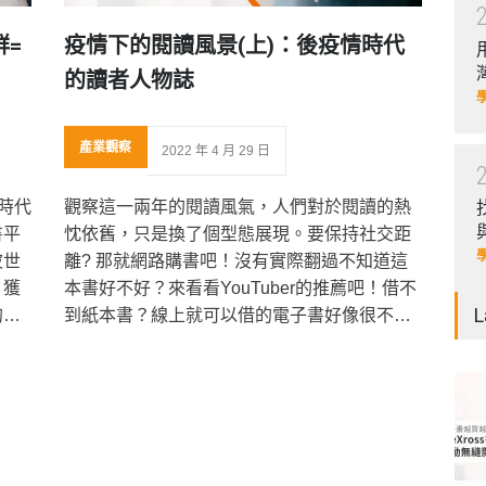
群=
疫情下的閱讀風景(上)：後疫情時代
的讀者人物誌
產業觀察
2022 年 4 月 29 日
時代
觀察這一兩年的閱讀風氣，人們對於閱讀的熱
書平
忱依舊，只是換了個型態展現。要保持社交距
波世
離? 那就網路購書吧！沒有實際翻過不知道這
、獲
本書好不好？來看看YouTuber的推薦吧！借不
L
的浪
到紙本書？線上就可以借的電子書好像很不
、出
錯。 台股於2021年持續勁揚，投資人對股市的
版」
熱度也延燒到書市。博客來公布的2021年度閱
我們
讀暢銷排行TOP…
式！