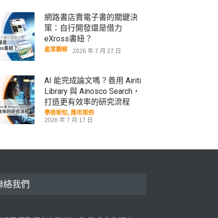
網路書店賣電子書的關鍵決
策：自行開發還是借力
eXross書紐？
產業觀察
2026 年 7 月 27 日
AI 能完成論文嗎？善用 Airiti
Library 與 Ainosco Search，
打造更有效率的研究流程
學術新知
,
應用案例
2026 年 7 月 17 日
華藝線上圖書館年度報告出
爐：從數據看見社會心理需
求，臺日學術交流再創里程碑
學術新知
,
數據揭密
,
產業觀察
聯絡我們
2026 年 5 月 11 日
超高齡社會下的長照想像，黃