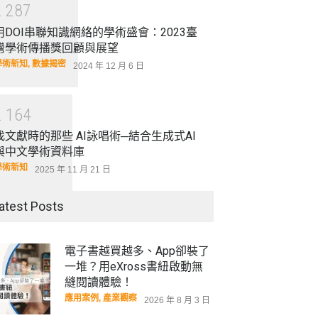
2
2
8
7
用DOI串聯知識網絡的學術盛會：2023臺
灣學術傳播獎回顧與展望
學術新知
,
數據揭密
2024 年 12 月 6 日
2
1
6
4
找文獻時的那些 AI詠唱術─結合生成式AI
與中文學術資料庫
學術新知
2025 年 11 月 21 日
atest Posts
電子書越買越多、App卻裝了
一堆？用eXross書紐啟動無
縫閱讀體驗！
應用案例
,
產業觀察
2026 年 8 月 3 日