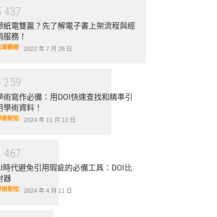
5
4
3
7
想紙電雙贏？先了解電子書上架流程與經
銷服務！
產業觀察
2022 年 7 月 26 日
4
2
5
9
學術寫作必備：用DOI快速查找和精準引
用學術資料！
學術新知
2024 年 11 月 12 日
2
4
6
7
AI時代避免引用瑕疵的必備工具：DOI比
對器
學術新知
2024 年 4 月 11 日