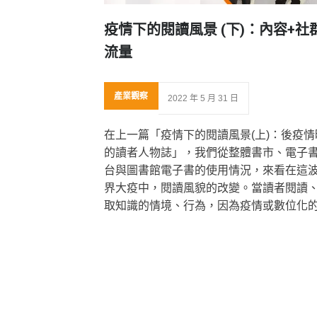
疫情下的閱讀風景 (下)：內容+社
流量
產業觀察
2022 年 5 月 31 日
在上一篇「疫情下的閱讀風景(上)：後疫情
的讀者人物誌」，我們從整體書市、電子
台與圖書館電子書的使用情況，來看在這
界大疫中，閱讀風貌的改變。當讀者閱讀
取知識的情境、行為，因為疫情或數位化
潮產生了極大的變化。不論是電子書平台
版社或是圖書館，這些變化除了影響「出
與「圖書借閱」這件事，更連帶改變了：
如何將這些內容更有效的傳遞給讀者的方