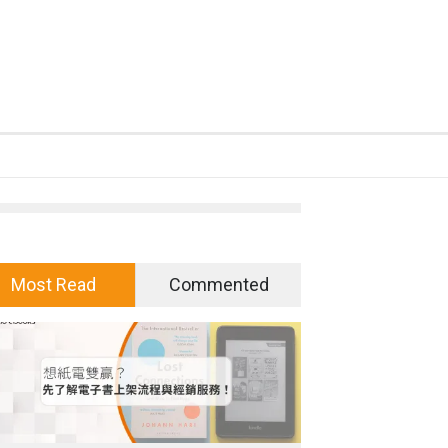
Most Read
Commented