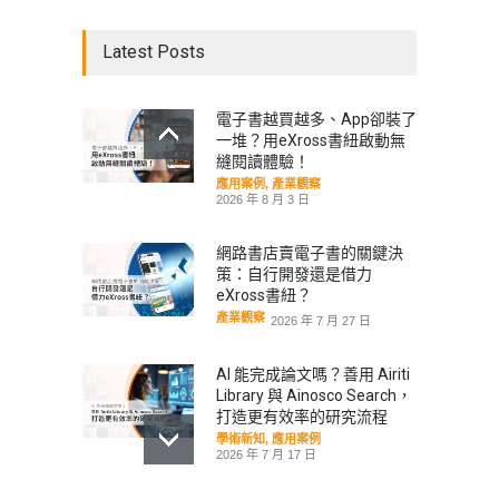
Latest Posts
電子書越買越多、App卻裝了
一堆？用eXross書紐啟動無
縫閱讀體驗！
應用案例
,
產業觀察
2026 年 8 月 3 日
網路書店賣電子書的關鍵決
策：自行開發還是借力
eXross書紐？
產業觀察
2026 年 7 月 27 日
AI 能完成論文嗎？善用 Airiti
Library 與 Ainosco Search，
打造更有效率的研究流程
學術新知
,
應用案例
2026 年 7 月 17 日