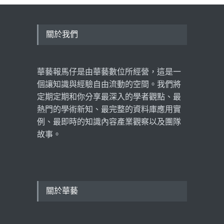
華藝線上圖書館年度報告出
爐：從數據看見社會心理需
求，臺日學術交流再創里程
碑
關於我們
學術新知
,
數據揭密
,
產業觀察
2026 年 5 月 11 日
華藝報馬仔是由華藝數位所經營，這是一
超高齡社會下的長照想像，
黃龍冠：老年生活，不應是
個讓知識與經驗自由流動的空間。我們將
被管理的人生！
定期定期和你分享最深入的學者觀點、最
看見臺灣
2026 年 3 月 18 日
熱門的學術新知、最完整的資料庫應用實
例、最即時的知識內容產業觀察以及團隊
故事。
關於華藝