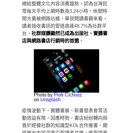
總結整體文化內容消費趨勢，認為台灣民
眾每天平均上網時數為3.24小時，休閒時
間大量被網路佔據，單就閱讀書籍來看，
讀者接收書訊的管道高達48.7%為社群平
台，
社群媒體顯然已成為出版社、實體書
店與網路書店行銷時的首選
。
Photo by
Piotr Cichosz
on
Unsplash
疫情波動下，實體書展、新書發表會等活
動效益有限，因應時勢，書店紛紛轉向與
善於經營社群的知識型KOL合作推書，期
待做出內容深度引起讀者共鳴，進而提高