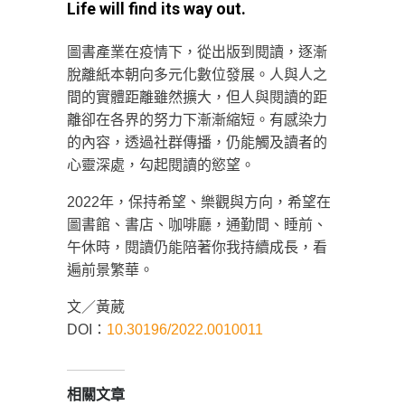
Life will find its way out.
圖書產業在疫情下，從出版到閱讀，逐漸
脫離紙本朝向多元化數位發展。人與人之
間的實體距離雖然擴大，但人與閱讀的距
離卻在各界的努力下漸漸縮短。有感染力
的內容，透過社群傳播，仍能觸及讀者的
心靈深處，勾起閱讀的慾望。
2022年，保持希望、樂觀與方向，希望在
圖書館、書店、咖啡廳，通勤間、睡前、
午休時，閱讀仍能陪著你我持續成長，看
遍前景繁華。
文／黃葳
DOI：
10.30196/2022.0010011
相關文章